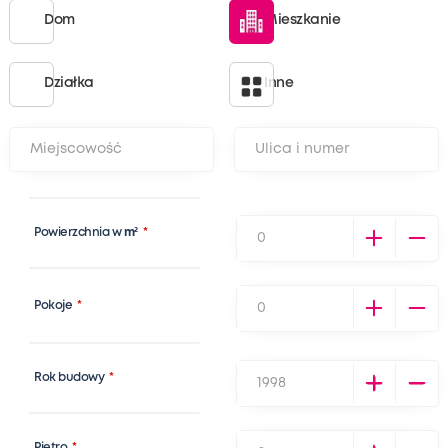
Dom
Mieszkanie
Działka
Inne
Powierzchnia w
m²
*
Pokoje
*
Rok budowy
*
Piętro
*