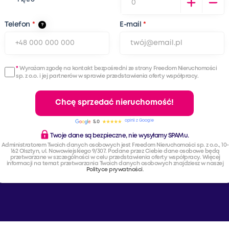
Telefon
*
E-mail
*
*
Wyrażam zgodę na kontakt bezpośredni ze strony Freedom Nieruchomości
sp. z o.o. i jej partnerów w sprawie przedstawienia oferty współpracy.
opinii z Google
5.0
Twoje dane są bezpieczne, nie wysyłamy SPAMu.
Administratorem Twoich danych osobowych jest Freedom Nieruchomości sp. z o.o., 10-
162 Olsztyn, ul. Nowowiejskiego 9/307. Podane przez Ciebie dane osobowe będą
przetwarzane w szczególności w celu przedstawienia oferty współpracy. Więcej
informacji na temat przetwarzania Twoich danych osobowych znajdziesz w naszej
Polityce prywatności
.